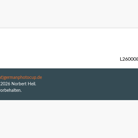
n
Downloads / Formulare....
L26000
(at)germanphotocup.de
2026 Norbert Heil.
vorbehalten.