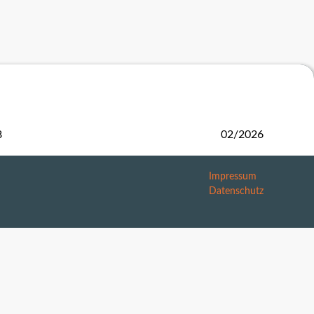
Reportcard
2018
2017
2016
2015
Katalog
8
02/2026
Ergebnislisten
Impressum
2014
Datenschutz
2013
2012
2011