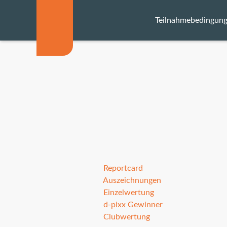
Teilnahmebedingun
Navigation
überspringen
Sektionen
Gebühren
Kalender
Jury
Preise
Reportcard
Auszeichnungen
Katalog
Einzelwertung
d-pixx Gewinner
Teiln
Clubwertung