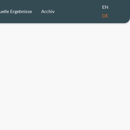
EN
uelle Ergebnisse
Archiv
DE
Zertifikate
2025
Katalog
2024
rnd Mai Award
2023
UDO Award
2022
rgebnislisten
2021
Urkunden
2020
Siegerbilder
2019