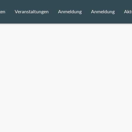
gen
Veranstaltungen
Anmeldung
Anmeldung
Akt
Status
Be
E
ahmebedingungen