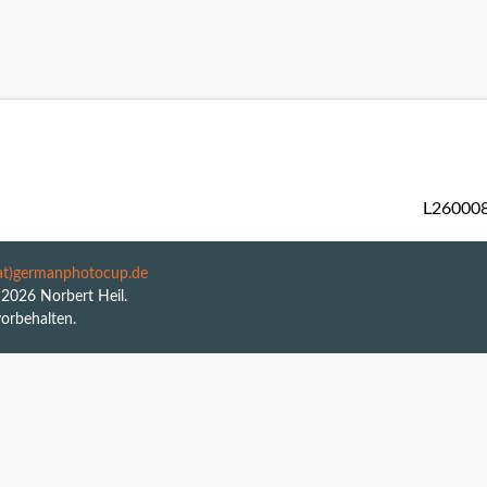
n
ition Naturfotografie
Definition Monochrome
un
Downloads / Formulare....
L26000
(at)germanphotocup.de
2026 Norbert Heil.
vorbehalten.