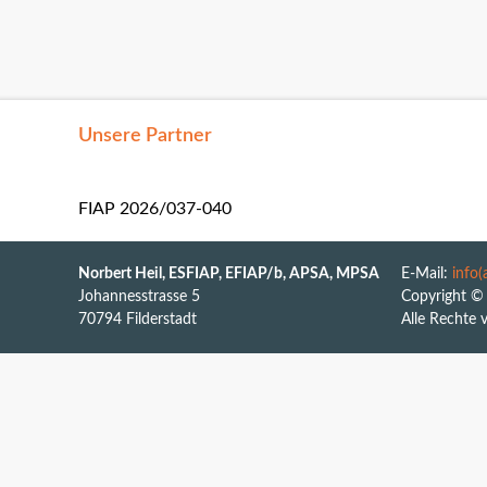
Spartendefinitione
Defin
Definition Play & F
Unsere Partner
FIAP 2026/037-040
Norbert Heil, ESFIAP, EFIAP/b, APSA, MPSA
E-Mail:
info
Johannesstrasse 5
Copyright © 
70794 Filderstadt
Alle Rechte 