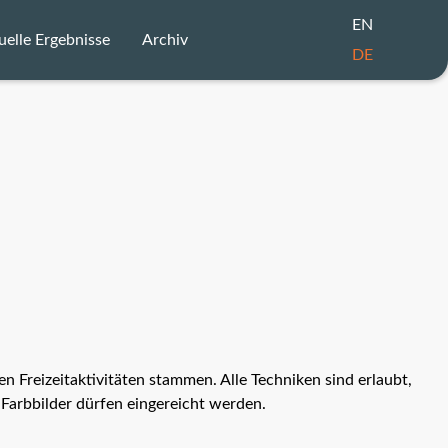
EN
uelle Ergebnisse
Archiv
DE
Zertifikate
2025
Katalog
2024
rnd Mai Award
2023
UDO Award
2022
rgebnislisten
2021
Urkunden
2020
n Freizeitaktivitäten stammen. Alle Techniken sind erlaubt,
 Farbbilder dürfen eingereicht werden.
Siegerbilder
2019