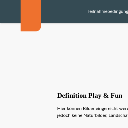
Teilnahmebedingun
Navigation
überspringen
Sektionen
Gebühren
Kalender
Jury
Preise
Definition Play & Fun
Katalog
Hier können Bilder eingereicht werd
jedoch keine Naturbilder, Landschaf
Teiln