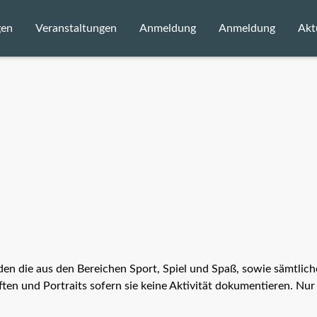
gen
Veranstaltungen
Anmeldung
Anmeldung
Akt
Status
Be
E
en die aus den Bereichen Sport, Spiel und Spaß, sowie sämtliche
ten und Portraits sofern sie keine Aktivität dokumentieren. Nur
ahmebedingungen